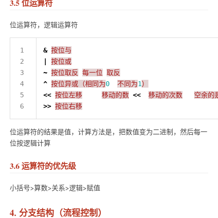
3.5 位运算符
位运算符，逻辑运算符
&
按位与
|
按位或
~
按位取反
每一位
取反
^
按位异或（相同为
0
不同为
1
）
<<
按位左移
移动的数
<<
移动的次数
空余的
>>
按位右移
位运算符的结果是值，计算方法是，把数值变为二进制，然后每一
位按逻辑计算
3.6 运算符的优先级
小括号>算数>关系>逻辑>赋值
4. 分支结构（流程控制）