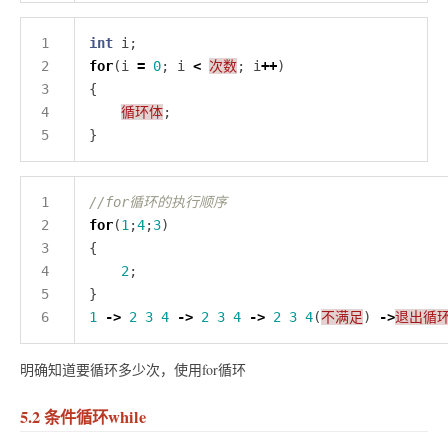
int
for
(i 
=
0
; i 
<
次数
; i
++
循环体
for
(
1
;
4
;
3
2
1
->
2
3
4
->
2
3
4
->
2
3
4
(
不满足
) 
->
退出循
明确知道要循环多少次，使用for循环
5.2 条件循环while