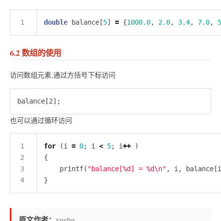
double
 balance[
5
] 
=
 {
1000.0
, 
2.0
, 
3.4
, 
7.0
, 
6.2 数组的使用
访问数组元素,通过方括号下标访问
也可以通过循环访问
for
 (i 
=
0
; i 
<
5
; i
++
	printf(
"balance[%d] = %d
\n
"
原文作者：
xuehu